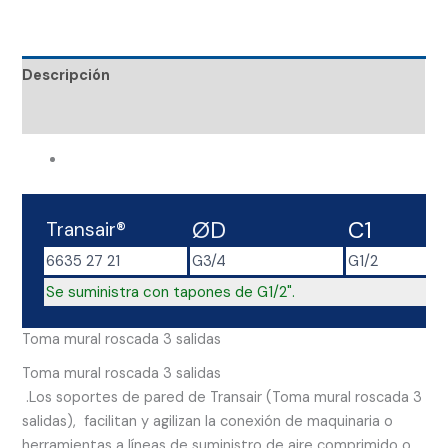
Descripción
Valoraciones (0)
Toma mural roscada 3 salidas
ØD
C1
Transair®
6635 27 21
G3/4
G1/2
Se suministra con tapones de G1/2".
Toma mural roscada 3 salidas
Toma mural roscada 3 salidas
.Los soportes de pared de Transair (Toma mural roscada 3
salidas), facilitan y agilizan la conexión de maquinaria o
herramientas a líneas de suministro de aire comprimido o