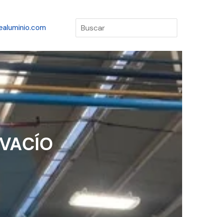
Buscar
ealuminio.com
 VACÍO