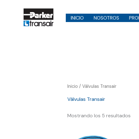
Ir
al
INICIO
NOSOTROS
PRO
contenido
Inicio
/ Válvulas Transair
Válvulas Transair
Mostrando los 5 resultados