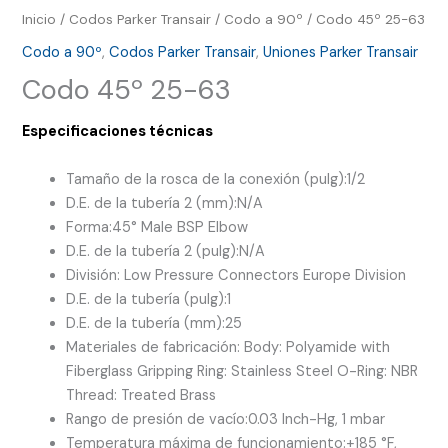
Inicio
/
Codos Parker Transair
/
Codo a 90º
/ Codo 45º 25-63
Codo a 90º
,
Codos Parker Transair
,
Uniones Parker Transair
Codo 45º 25-63
Especificaciones técnicas
Tamaño de la rosca de la conexión (pulg):
1/2
D.E. de la tubería 2 (mm):
N/A
Forma:
45° Male BSP Elbow
D.E. de la tubería 2 (pulg):
N/A
División:
Low Pressure Connectors Europe Division
D.E. de la tubería (pulg):
1
D.E. de la tubería (mm):
25
Materiales de fabricación:
Body: Polyamide with
Fiberglass Gripping Ring: Stainless Steel O-Ring: NBR
Thread: Treated Brass
Rango de presión de vacío:
0.03 Inch-Hg, 1 mbar
Temperatura máxima de funcionamiento:
+185 °F,