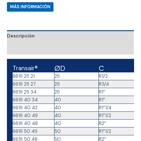
MÁS INFORMACIÓN
Descripción
Valoraciones (0)
ØD
C
Transair®
6619 25 21
25
R1/2
6619 25 27
25
R3/4
6619 25 34
25
R1”
6619 40 34
40
R1”
6619 40 42
40
R1”1/4
6619 40 49
40
R1”1/2
6619 40 48
40
R2”
6619 50 49
50
R1”1/2
6619 50 48
50
R2”