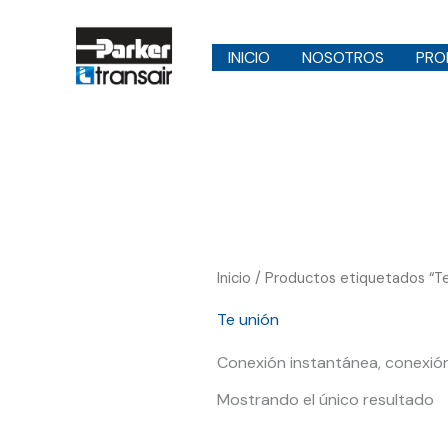
Ir
al
INICIO
NOSOTROS
PRO
contenido
Inicio
/ Productos etiquetados “Te
Te unión
Conexión instantánea, conexión 
Mostrando el único resultado